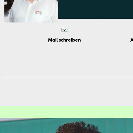
Mail schreiben
Je­re­my
Neu­schl
Ver­kauf