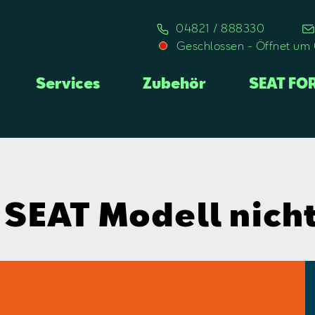
04821 / 888330
Geschlossen
-
Öffnet um
Services
Zubehör
SEAT FO
s SEAT Modell nicht