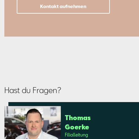
Kontakt aufnehmen
Hast du Fragen?
Tho­mas
Go­er­ke
Fi­li­al­lei­tung