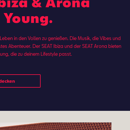
biza & Arona
' Young.
 Leben in den Vollen zu genießen. Die Musik, die Vibes und
stes Abenteuer. Der SEAT Ibi­za und der SEAT Aro­na bie­ten
­tung, die zu dei­nem Lifestyle passt.
tdecken