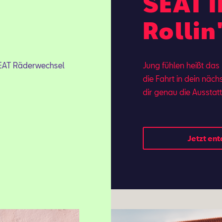
SEAT I
Rollin
SEAT Räderwechsel
Jung fühlen heißt das
.
die Fahrt in dein näch
dir ge­nau die Aus­stat
Jetzt en