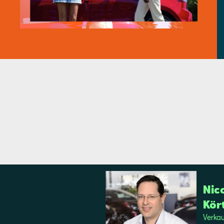
Ni­c
Kör­
Ver­ka