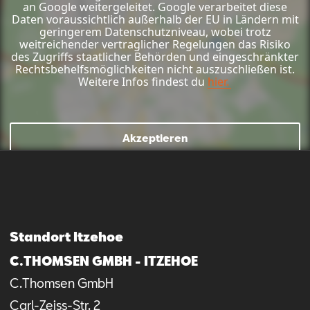
an Google weitergeleitet. Google verarbeitet diese
Daten voraussichtlich außerhalb der EU in Ländern mit
geringerem Datenschutzniveau, wobei trotz
weitreichender vertraglicher Regelungen das Risiko
des Zugriffs staatlicher Behörden und eingeschränkter
Rechtsbehelfsmöglichkeiten nicht auszuschließen ist.
Weitere Infos findest du
hier.
Akzeptieren
Mail schreiben
Kontaktformular
Anrufen
Standort Itzehoe
C.THOMSEN GMBH - ITZEHOE
C.Thomsen GmbH
Carl-Zeiss-Str.
2