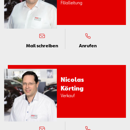
Fi­li­al­lei­tung
Mail schreiben
Anrufen
Ni­co­las
Kör­ting
Ver­kauf