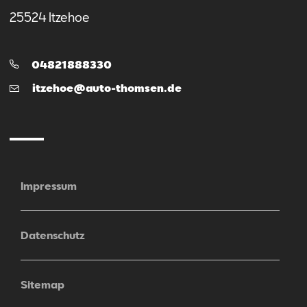
25524
Itzehoe
Telefon:
04821888330
E-
itzehoe@auto-thomsen.de
Mail
Impressum
Datenschutz
Sitemap